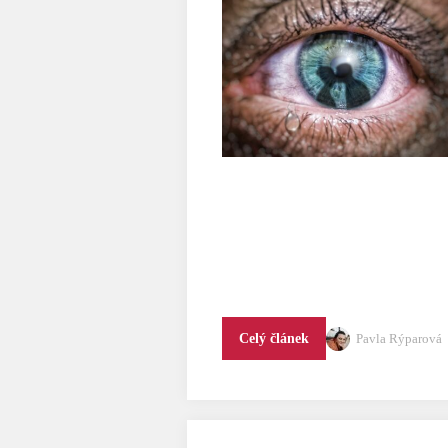
Pavla Rýparová
Celý článek