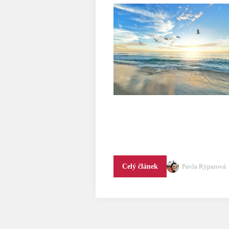
Pavla Rýparová
Celý článek