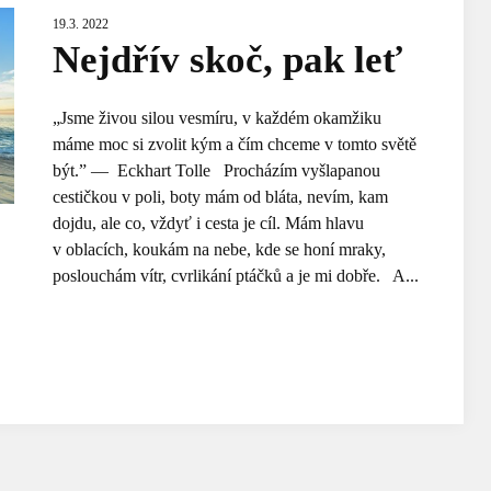
19.3. 2022
Nejdřív skoč, pak leť
„Jsme živou silou vesmíru, v každém okamžiku
máme moc si zvolit kým a čím chceme v tomto světě
být.” — Eckhart Tolle Procházím vyšlapanou
cestičkou v poli, boty mám od bláta, nevím, kam
dojdu, ale co, vždyť i cesta je cíl. Mám hlavu
v oblacích, koukám na nebe, kde se honí mraky,
poslouchám vítr, cvrlikání ptáčků a je mi dobře. A...