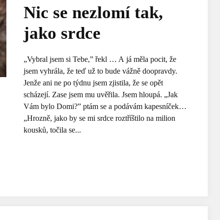
Nic se nezlomí tak,
jako srdce
„Vybral jsem si Tebe,” řekl … A já měla pocit, že
jsem vyhrála, že teď už to bude vážně doopravdy.
Jenže ani ne po týdnu jsem zjistila, že se opět
scházejí. Zase jsem mu uvěřila. Jsem hloupá. „Jak
Vám bylo Domi?” ptám se a podávám kapesníček…
„Hrozně, jako by se mi srdce roztříštilo na milion
kousků, točila se...