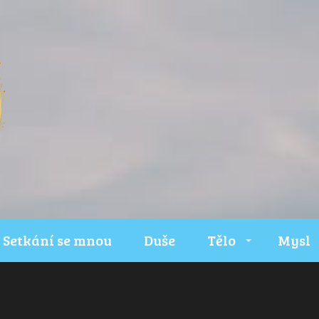
Setkání se mnou
Duše
Tělo
Mysl