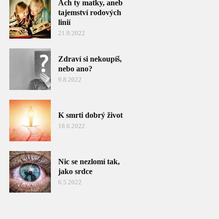
Ach ty matky, aneb
tajemství rodových
linií
21.9.2022
Zdraví si nekoupíš,
nebo ano?
9.8.2022
K smrti dobrý život
18.6.2022
Nic se nezlomí tak,
jako srdce
6.5.2022