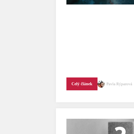
Pavla Rýparová
Celý článek