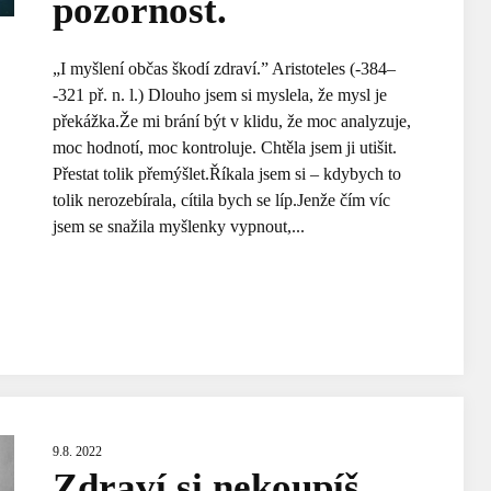
pozornost.
„I myšlení občas škodí zdraví.” Aristoteles (-384–
-321 př. n. l.) Dlouho jsem si myslela, že mysl je
překážka.Že mi brání být v klidu, že moc analyzuje,
moc hodnotí, moc kontroluje. Chtěla jsem ji utišit.
Přestat tolik přemýšlet.Říkala jsem si – kdybych to
tolik nerozebírala, cítila bych se líp.Jenže čím víc
jsem se snažila myšlenky vypnout,...
9.8. 2022
Zdraví si nekoupíš,