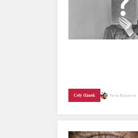
Pavla Rýparová
Celý článek