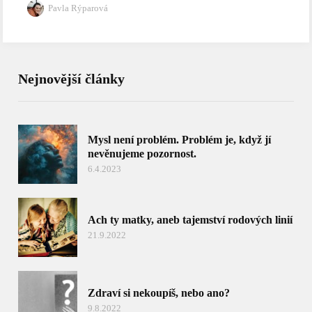
Pavla Rýparová
Nejnovější články
Mysl není problém. Problém je, když jí
nevěnujeme pozornost.
6.4.2023
Ach ty matky, aneb tajemství rodových linií
21.9.2022
Zdraví si nekoupíš, nebo ano?
9.8.2022