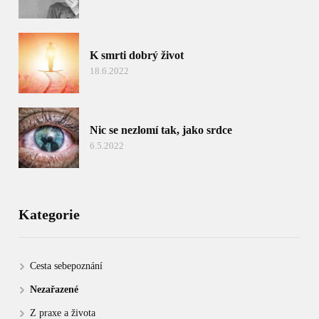
K smrti dobrý život
18.6.2022
Nic se nezlomí tak, jako srdce
6.5.2022
Kategorie
Cesta sebepoznání
Nezařazené
Z praxe a života