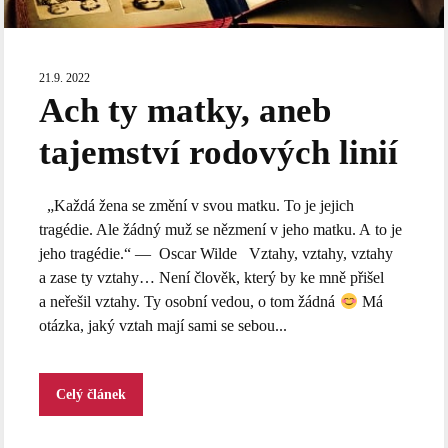
21.9. 2022
Ach ty matky, aneb
tajemství rodových linií
„Každá žena se změní v svou matku. To je jejich
tragédie. Ale žádný muž se nězmení v jeho matku. A to je
jeho tragédie.“ — Oscar Wilde Vztahy, vztahy, vztahy
a zase ty vztahy… Není člověk, který by ke mně přišel
a neřešil vztahy. Ty osobní vedou, o tom žádná
Má
otázka, jaký vztah mají sami se sebou...
Celý článek